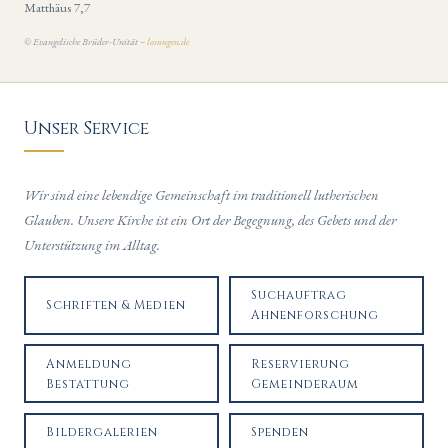
Matthäus 7,7
© Evangelische Brüder-Unität –
losungen.de
Unser Service
Wir sind eine lebendige Gemeinschaft im traditionell lutherischen
Glauben. Unsere Kirche ist ein Ort der Begegnung, des Gebets und der
Unterstützung im Alltag.
Suchauftrag
Schriften & Medien
Ahnenforschung
Anmeldung
Reservierung
Bestattung
Gemeinderaum
Bildergalerien
Spenden