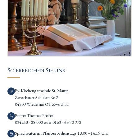
So erreichen Sie uns
Ev. Kirchengemeinde St. Martin
Zwochauer Schulstraße 2
04509 Wiedemar OT Zwochau
Pfarrer Thomas Pfeifer
034243 - 28 000 oder 0163 - 63 70 972
Sprechzeiten im Pfarrbüro: dienstags 13.00 –14.15 Uhr