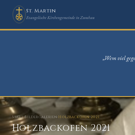
St. Martin
Evangelische Kirchengemeinde in Zwochau
„Wem viel gege
Start
›
Bildergalerien
›
Holzbackofen 2021
Holzbackofen 2021