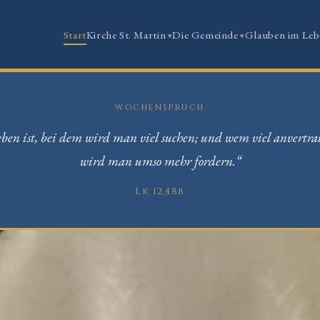
Start
Kirche St. Martin
Die Gemeinde
Glauben im Leb
WOCHENSPRUCH
ben ist, bei dem wird man viel suchen; und wem viel anvertra
wird man umso mehr fordern.“
Lk 12,48b