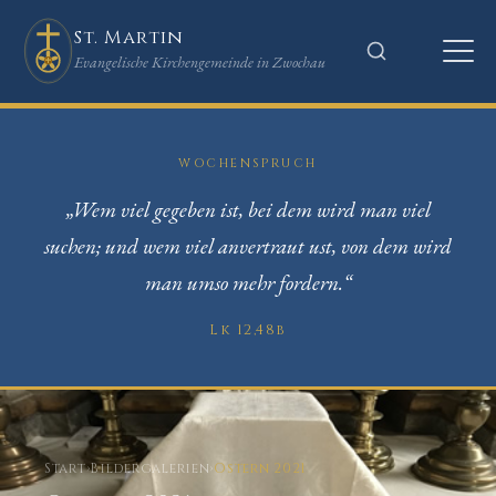
St. Martin
Evangelische Kirchengemeinde in Zwochau
WOCHENSPRUCH
„Wem viel gegeben ist, bei dem wird man viel
suchen; und wem viel anvertraut ust, von dem wird
man umso mehr fordern.“
Lk 12,48b
Start
›
Bildergalerien
›
Ostern 2021