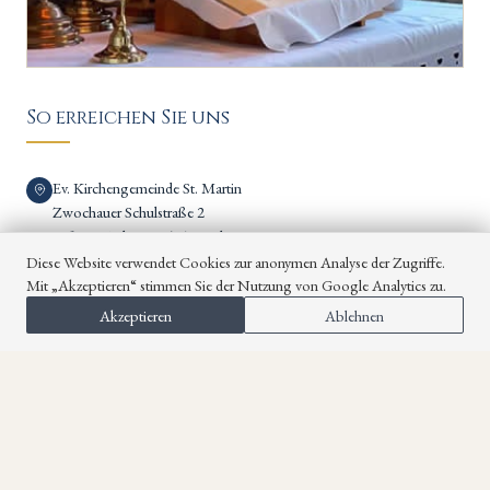
So erreichen Sie uns
Ev. Kirchengemeinde St. Martin
Zwochauer Schulstraße 2
04509 Wiedemar OT Zwochau
Diese Website verwendet Cookies zur anonymen Analyse der Zugriffe.
Pfarrer Thomas Pfeifer
Mit „Akzeptieren“ stimmen Sie der Nutzung von Google Analytics zu.
034243 - 28 000 oder 0163 - 63 70 972
Akzeptieren
Ablehnen
Sprechzeiten im Pfarrbüro: dienstags 13.00 –14.15 Uhr
kontakt@kirche-zwochau.de
Folgen Sie uns auf Facebook!