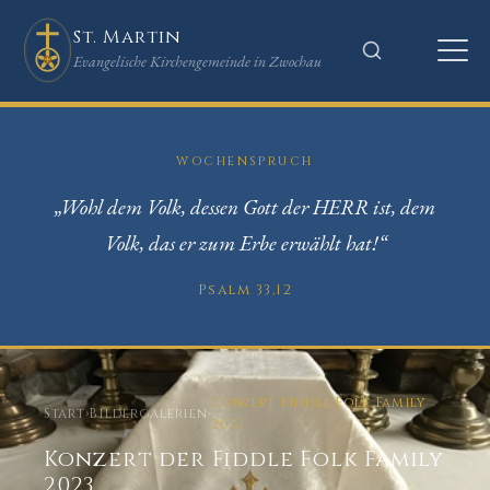
St. Martin
Evangelische Kirchengemeinde in Zwochau
WOCHENSPRUCH
„Wohl dem Volk, dessen Gott der HERR ist, dem
Volk, das er zum Erbe erwählt hat!“
Psalm 33,12
Konzert Fiddle Folk Family
Start
›
Bildergalerien
›
2023
Konzert der Fiddle Folk Family
2023