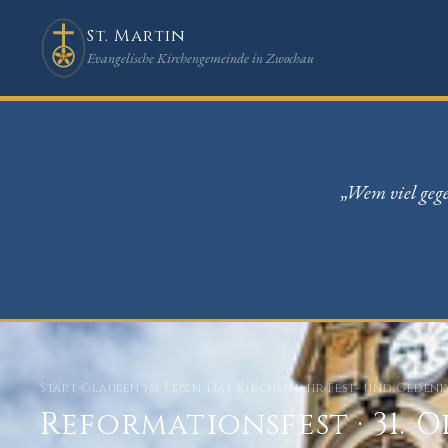
St. Martin
Evangelische Kirchengemeinde in Zwochau
„Wem viel gege
Start
›
Glauben im Leben
›
Das Kirchenjahr
›
Fest- und Geden
Reformationsfest · 31. 