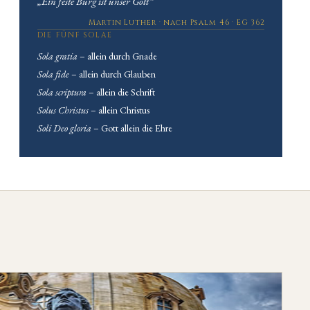
„Ein feste Burg ist unser Gott“
Martin Luther · nach Psalm 46 · EG 362
DIE FÜNF SOLAE
Sola gratia
– allein durch Gnade
Sola fide
– allein durch Glauben
Sola scriptura
– allein die Schrift
Solus Christus
– allein Christus
Soli Deo gloria
– Gott allein die Ehre