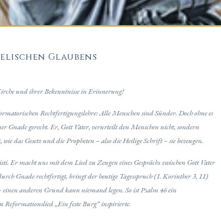
elischen Glaubens
Kirche und ihrer Bekenntnisse in Erinnerung!
formatorischen Rechtfertigungslehre: Alle Menschen sind Sünder. Doch ohne es
einer Gnade gerecht. Er, Gott Vater, verurteilt den Menschen nicht, sondern
t, wie das Gesetz und die Propheten – also die Heilige Schrift – sie bezeugen.
sti. Er macht uns mit dem Lied zu Zeugen eines Gesprächs zwischen Gott Vater
durch Gnade rechtfertigt, bringt der heutige Tagesspruch (1. Korinther 3, 11)
 – einen anderen Grund kann niemand legen. So ist Psalm 46 ein
 Reformationslied „Ein feste Burg“ inspirierte.