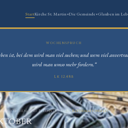
Start
Kirche St. Martin
Die Gemeinde
Glauben im Leb
WOCHENSPRUCH
ben ist, bei dem wird man viel suchen; und wem viel anvertra
wird man umso mehr fordern.“
Lk 12,48b
ktage
›
Kirchen- und Bekenntnisfeste
›
Reformationsfest
Oktober