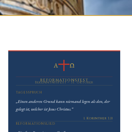
Α
Ω
REFORMATIONSFEST
Bekenntnisfest – 31. Oktober
TAGESSPRUCH
„Einen anderen Grund kann niemand legen als den, der
gelegt ist, welcher ist Jesus Christus.“
1. Korinther 3,11
REFORMATIONSLIED