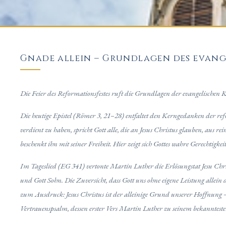
Gnade allein – Grundlagen des evang
Die Feier des Reformationsfestes ruft die Grundlagen der evangelischen 
Die heutige Epistel (Römer 3, 21–28) entfaltet den Kerngedanken der re
verdient zu haben, spricht Gott alle, die an Jesus Christus glauben, aus r
beschenkt ihn mit seiner Freiheit. Hier zeigt sich Gottes wahre Gerechtigkei
Im Tageslied (EG 341) vertonte Martin Luther die Erlösungstat Jesu Chri
und Gott Sohn. Die Zuversicht, dass Gott uns ohne eigene Leistung allein 
zum Ausdruck: Jesus Christus ist der alleinige Grund unserer Hoffnung
Vertrauenspsalm, dessen erster Vers Martin Luther zu seinem bekanntesten